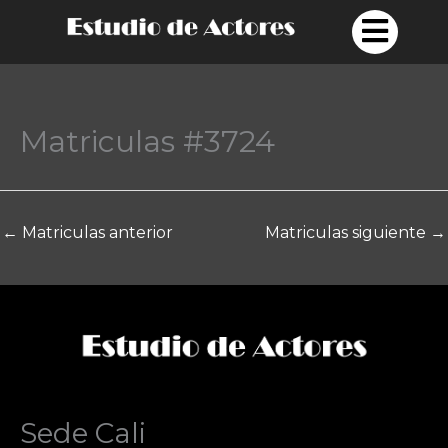
Ir
al
contenido
Matriculas #3724
←
Matriculas anterior
Matriculas siguiente
→
Sede Cali