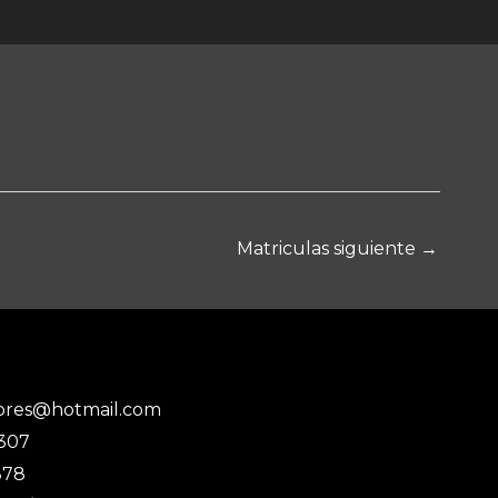
Matriculas siguiente
→
ores@hotmail.com
3307
878