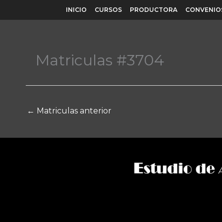
Ir
INICIO
CURSOS
PRODUCTORA
CONVENIO
al
contenido
Matriculas #3704
←
Matriculas anterior