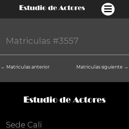
Ir
al
contenido
Matriculas #3557
←
Matriculas anterior
Matriculas siguiente
→
Sede Cali