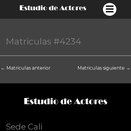
Ir
al
contenido
Matriculas #4234
←
Matriculas anterior
Matriculas siguiente
→
Sede Cali