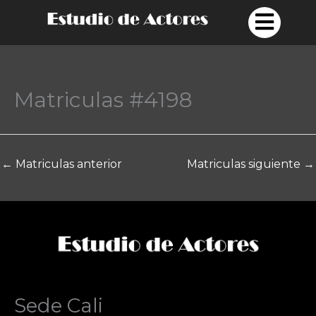
Ir
al
contenido
Matriculas #4198
←
Matriculas anterior
Matriculas siguiente
→
Sede Cali