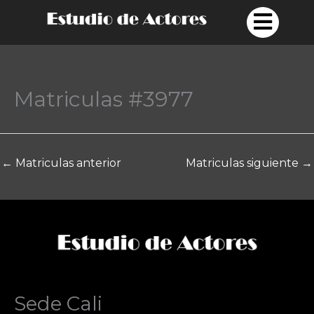
Ir
al
contenido
Matriculas #3977
←
Matriculas anterior
Matriculas siguiente
→
Sede Cali