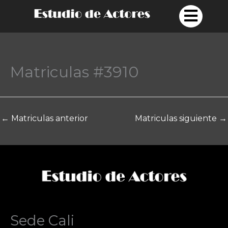
Ir
al
contenido
Matriculas #3910
←
Matriculas anterior
Matriculas siguiente
→
Sede Cali