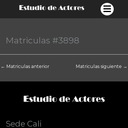
Ir
al
contenido
Matriculas #3898
←
Matriculas anterior
Matriculas siguiente
→
Sede Cali