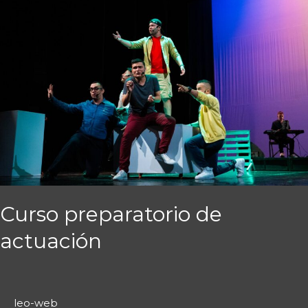
Curso
preparatorio
de
actuación
Curso preparatorio de
actuación
leo-web