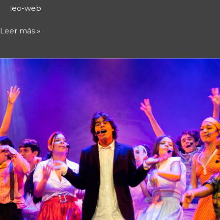
leo-web
Leer más »
Curso
juvenil
de
actuación