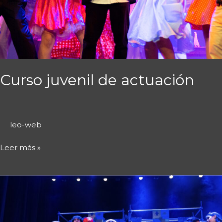
Curso juvenil de actuación
leo-web
Leer más »
Curso
infantil
de
actuación